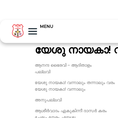
MENU
യേശു നായകാ! വ
ആനന്ദ ഭൈരവി – ആദിതാളം
പല്ലവി
യേശു നായകാ! വന്നാലും തന്നാലും വരം
യേശു നായകാ! വന്നാലും
അനുപല്ലവി
ആശീര്‍വാദം ഏകുകിന്നീ ദാസര്‍ കരം
ചേരും നേരം..-യേശു