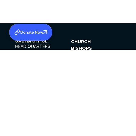
Donate Now
SABHA OFFICE
CHURCH
HEAD QUARTERS
BISHOPS
MAR THOMA CHURCH,
CLERGY
THIRUVALLA,
PARISHES
KERALAM, INDIA 689101
OFFICE HOURS
DIOCESES
10:00 AM TO 5:00 PM
ORGANISATIONS
EXCEPTS 4TH
INSTITUTIONS
SATURDAY
PUBLICATIONS
FCRA
PRIVACY POLICY
CONTACT US