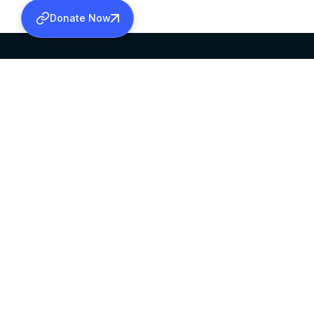
Donate Now
SABHA OFFICE
OFFICE HOURS
HEAD QUARTERS
10:00 AM TO 5:
MAR THOMA CHURCH,
EXCEPTS 4TH S
THIRUVALLA,
KERALAM, INDIA 689101
©2026 MALANKARA MAR THOMA SYRIAN C
ALL RIGHTS RESERVED.