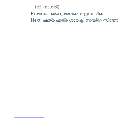
(വി. നാഗല്‍)
Previous:
യെറുശലേമെന്‍ ഇമ്പ വീടെ
Next:
എത്ര എത്ര ശ്രേഷ്ഠ! സ്വര്‍ഗ്ഗ സീയോന