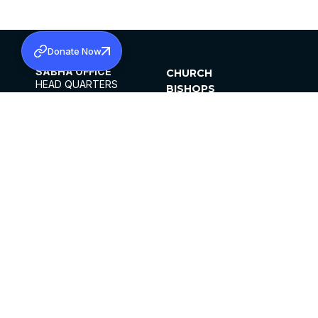
Donate Now
SABHA OFFICE
CHURCH
HEAD QUARTERS
BISHOPS
MAR THOMA CHURCH,
CLERGY
THIRUVALLA,
PARISHES
KERALAM, INDIA 689101
OFFICE HOURS
DIOCESES
10:00 AM TO 5:00 PM
ORGANISATIONS
EXCEPTS 4TH
INSTITUTIONS
SATURDAY
PUBLICATIONS
FCRA
PRIVACY POLICY
CONTACT US
©2026 MALANKARA MAR THOMA SYRIAN
CHURCH