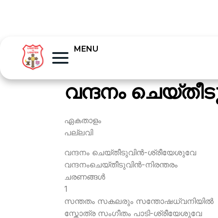
MENU
വന്ദനം ചെയ്തീടു
ഏകതാളം
പല്ലവി
വന്ദനം ചെയ്തീടുവിന്‍-ശ്രീയേശുവേ
വന്ദനംചെയ്തീടുവിന്‍-നിരന്തരം
ചരണങ്ങള്‍
1
സന്തതം സകലരും സന്തോഷധ്വനിയില്‍
സ്തോത്ര സംഗീതം പാടി-ശ്രീയേശുവേ