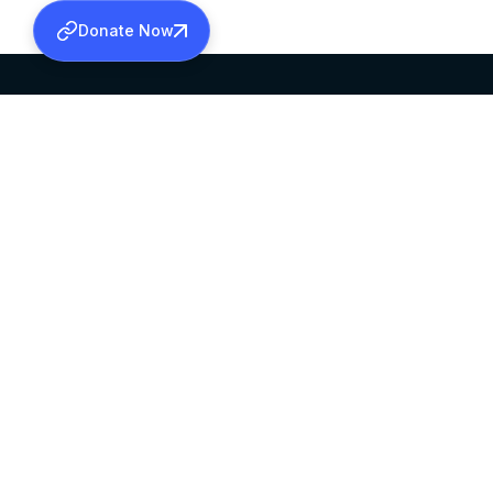
Donate Now
SABHA OFFICE
OFFICE HOURS
HEAD QUARTERS
10:00 AM TO 5:
MAR THOMA CHURCH,
EXCEPTS 4TH S
THIRUVALLA,
KERALAM, INDIA 689101
©2026 MALANKARA MAR THOMA SYRIAN C
ALL RIGHTS RESERVED.