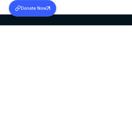
Donate Now
SABHA OFFICE
OFFICE HOURS
HEAD QUARTERS
10:00 AM TO 5:
MAR THOMA CHURCH,
EXCEPTS 4TH S
THIRUVALLA,
KERALAM, INDIA 689101
©2026 MALANKARA MAR THOMA SYRIAN C
ALL RIGHTS RESERVED.