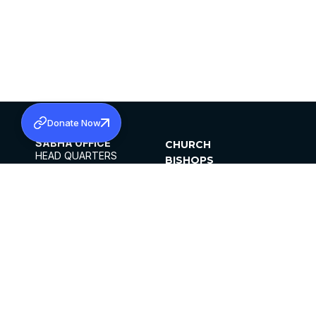
Donate Now
SABHA OFFICE
CHURCH
HEAD QUARTERS
BISHOPS
MAR THOMA CHURCH,
CLERGY
THIRUVALLA,
PARISHES
KERALAM, INDIA 689101
OFFICE HOURS
DIOCESES
10:00 AM TO 5:00 PM
ORGANISATIONS
EXCEPTS 4TH
INSTITUTIONS
SATURDAY
PUBLICATIONS
FCRA
PRIVACY POLICY
CONTACT US