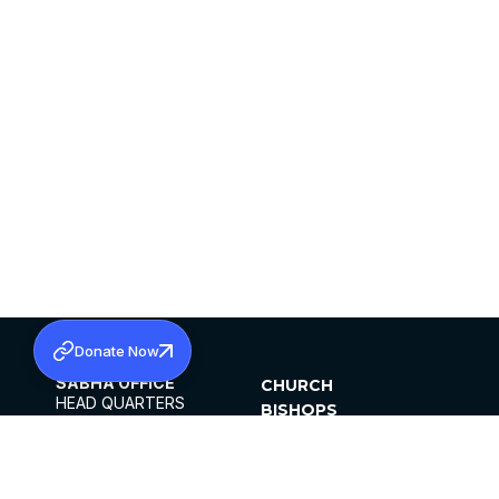
Donate Now
SABHA OFFICE
CHURCH
HEAD QUARTERS
BISHOPS
MAR THOMA CHURCH,
CLERGY
THIRUVALLA,
PARISHES
KERALAM, INDIA 689101
OFFICE HOURS
DIOCESES