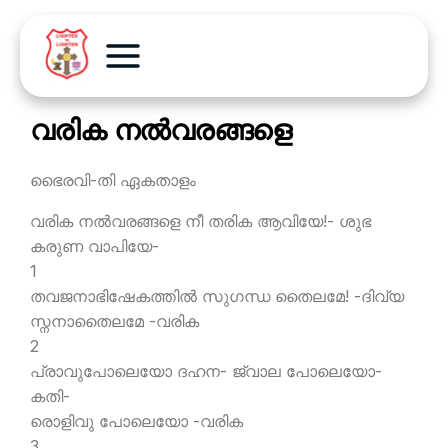
വരിക നല്‍വരങ്ങളെ
ഭൈരവി-തി ഏകതാളം
വരിക നല്‍വരങ്ങളെ നീ തരിക ആവിയേ!- ശുഭ
കരുണ വാപിയേ-
1
തവജനാഭിഷേകത്തില്‍ സുഗന്ധ തൈലമേ! -ദിവ്യ
സ്നനാതൈലമേ -വരിക
2
പ്രാവുപോലെയോ ദഹന- ജ്വാല പോലെയോ-
കതി-
രൊളിവു പോലെയോ -വരിക
3