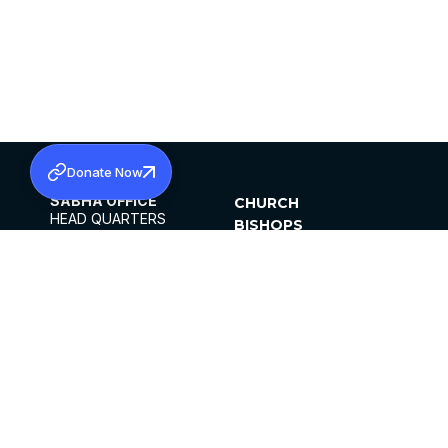
Donate Now
SABHA OFFICE
CHURCH
HEAD QUARTERS
BISHOPS
MAR THOMA CHURCH,
CLERGY
THIRUVALLA,
PARISHES
KERALAM, INDIA 689101
OFFICE HOURS
DIOCESES
10:00 AM TO 5:00 PM
ORGANISATIONS
EXCEPTS 4TH
INSTITUTIONS
SATURDAY
PUBLICATIONS
FCRA
PRIVACY POLICY
CONTACT US