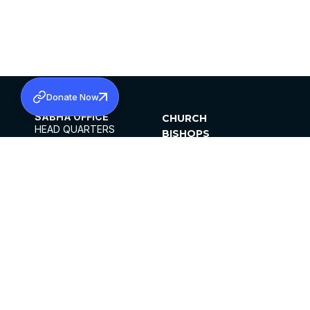
Donate Now
SABHA OFFICE
CHURCH
HEAD QUARTERS
BISHOPS
MAR THOMA CHURCH,
CLERGY
THIRUVALLA,
PARISHES
KERALAM, INDIA 689101
OFFICE HOURS
DIOCESES
10:00 AM TO 5:00 PM
ORGANISATIONS
EXCEPTS 4TH
INSTITUTIONS
SATURDAY
PUBLICATIONS
FCRA
PRIVACY POLICY
CONTACT US