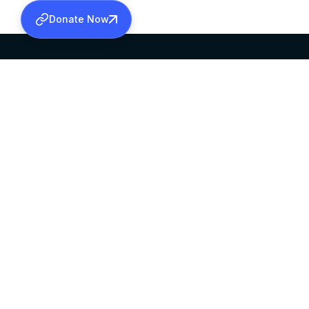
Donate Now
SABHA OFFICE
OFFICE HOURS
HEAD QUARTERS
10:00 AM TO 5:
MAR THOMA CHURCH,
EXCEPTS 4TH S
THIRUVALLA,
KERALAM, INDIA 689101
©2026 MALANKARA MAR THOMA SYRIAN C
ALL RIGHTS RESERVED.