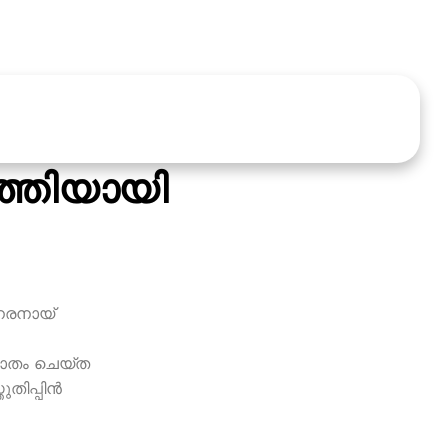
‍ത്തിയായി
ംനരനായ്
ജാതം ചെയ്ത
ിപ്പിന്‍