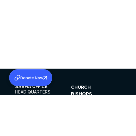
Donate Now
SABHA OFFICE
CHURCH
HEAD QUARTERS
BISHOPS
MAR THOMA CHURCH,
CLERGY
THIRUVALLA,
PARISHES
KERALAM, INDIA 689101
OFFICE HOURS
DIOCESES
10:00 AM TO 5:00 PM
ORGANISATIONS
EXCEPTS 4TH
INSTITUTIONS
SATURDAY
PUBLICATIONS