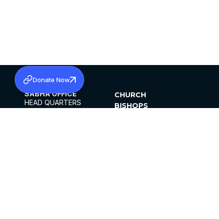
Donate Now
SABHA OFFICE
CHURCH
HEAD QUARTERS
BISHOPS
MAR THOMA CHURCH,
CLERGY
THIRUVALLA,
PARISHES
KERALAM, INDIA 689101
OFFICE HOURS
DIOCESES
10:00 AM TO 5:00 PM
ORGANISATIONS
EXCEPTS 4TH
INSTITUTIONS
SATURDAY
PUBLICATIONS
FCRA
PRIVACY POLICY
CONTACT US