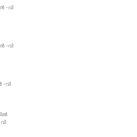
്‍ -വി
്‍ -വി
‍ -വി
ല്‍
 വി