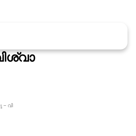
ിശ്വാ
ു – വി