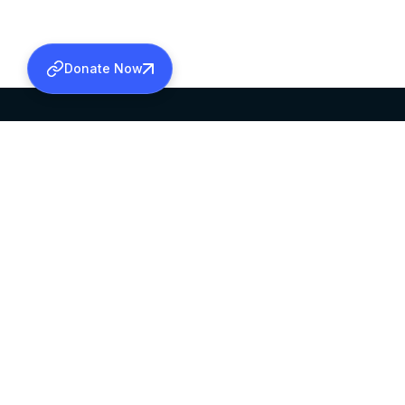
Donate Now
SABHA OFFICE
OFFICE HOURS
HEAD QUARTERS
10:00 AM TO 5:
MAR THOMA CHURCH,
EXCEPTS 4TH S
THIRUVALLA,
KERALAM, INDIA 689101
©2026 MALANKARA MAR THOMA SYRIAN C