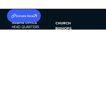
Donate Now
SABHA OFFICE
CHURCH
HEAD QUARTERS
BISHOPS
MAR THOMA CHURCH,
CLERGY
THIRUVALLA,
PARISHES
KERALAM, INDIA 689101
OFFICE HOURS
DIOCESES
10:00 AM TO 5:00 PM
ORGANISATIONS
EXCEPTS 4TH
INSTITUTIONS
SATURDAY
PUBLICATIONS
FCRA
PRIVACY POLICY
CONTACT US
©2026 MALANKARA MAR THOMA SYRIAN
CHURCH