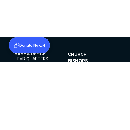
Donate Now
SABHA OFFICE
CHURCH
HEAD QUARTERS
BISHOPS
MAR THOMA CHURCH,
CLERGY
THIRUVALLA,
PARISHES
KERALAM, INDIA 689101
OFFICE HOURS
DIOCESES
10:00 AM TO 5:00 PM
ORGANISATIONS
EXCEPT 4TH
INSTITUTIONS
SATURDAY
PUBLICATIONS
FCRA
PRIVACY POLICY
CONTACT US