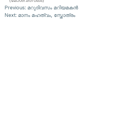
(മോശവത്സലം)
Previous:
മറുദിവസം മറിയമകന്‍
Next:
മാനം മഹത്വം, സ്തോത്രം