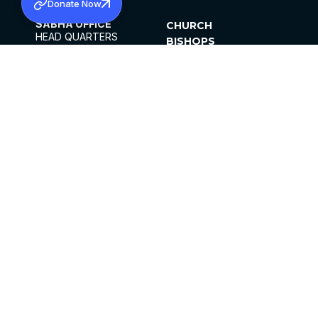
Donate Now
SABHA OFFICE
CHURCH
HEAD QUARTERS
BISHOPS
MAR THOMA CHURCH,
CLERGY
THIRUVALLA,
PARISHES
KERALAM, INDIA 689101
OFFICE HOURS
DIOCESES
10:00 AM TO 5:00 PM
ORGANISATIONS
EXCEPTS 4TH
INSTITUTIONS
SATURDAY
PUBLICATIONS
FCRA
PRIVACY POLICY
CONTACT US
©2026 MALANKARA MAR THOMA SYRIAN
CHURCH
ALL RIGHTS RESERVED.
FACEBOOK