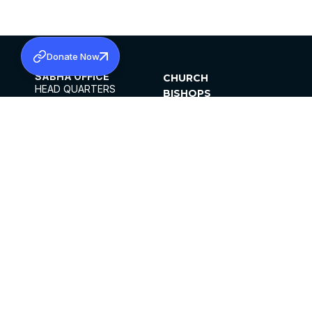
Donate Now
SABHA OFFICE
CHURCH
HEAD QUARTERS
BISHOPS
MAR THOMA CHURCH,
CLERGY
THIRUVALLA,
PARISHES
KERALAM, INDIA 689101
OFFICE HOURS
DIOCESES
10:00 AM TO 5:00 PM
ORGANISATIONS
EXCEPTS 4TH
INSTITUTIONS
SATURDAY
PUBLICATIONS
FCRA
PRIVACY POLICY
CONTACT US
©2026 MALANKARA MAR THOMA SYRIAN