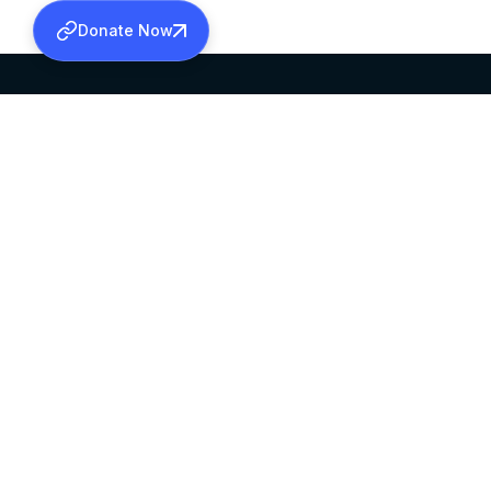
Donate Now
SABHA OFFICE
OFFICE HOURS
HEAD QUARTERS
10:00 AM TO 5:
MAR THOMA CHURCH,
EXCEPTS 4TH S
THIRUVALLA,
KERALAM, INDIA 689101
©2026 MALANKARA MAR THOMA SYRIAN C
ALL RIGHTS RESERVED.