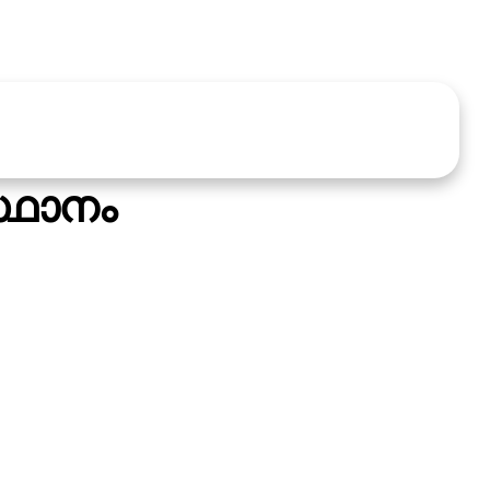
്ഥാനം