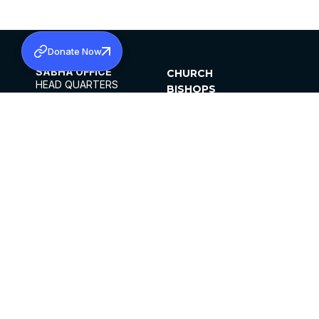
Donate Now
SABHA OFFICE
CHURCH
HEAD QUARTERS
BISHOPS
MAR THOMA CHURCH,
CLERGY
THIRUVALLA,
PARISHES
KERALAM, INDIA 689101
OFFICE HOURS
DIOCESES
10:00 AM TO 5:00 PM
ORGANISATIONS
EXCEPTS 4TH
INSTITUTIONS
SATURDAY
PUBLICATIONS
FCRA
PRIVACY POLICY
CONTACT US
©2026 MALANKARA MAR THOMA SYRIAN
CHURCH