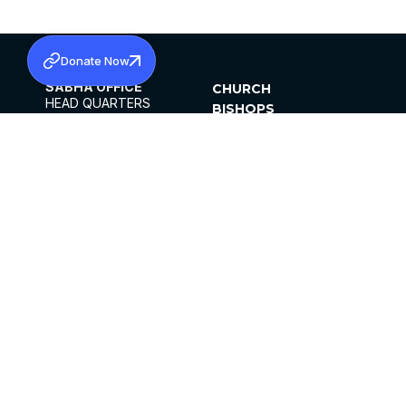
Donate Now
SABHA OFFICE
CHURCH
HEAD QUARTERS
BISHOPS
MAR THOMA CHURCH,
CLERGY
THIRUVALLA,
PARISHES
KERALAM, INDIA 689101
OFFICE HOURS
DIOCESES
10:00 AM TO 5:00 PM
ORGANISATIONS
EXCEPTS 4TH
INSTITUTIONS
SATURDAY
PUBLICATIONS
FCRA
PRIVACY POLICY
CONTACT US
©2026 MALANKARA MAR THOMA SYRIAN
CHURCH