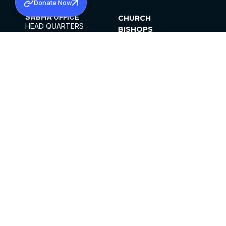
Donate Now
SABHA OFFICE
CHURCH
HEAD QUARTERS
BISHOPS
MAR THOMA CHURCH,
CLERGY
THIRUVALLA,
PARISHES
KERALAM, INDIA 689101
OFFICE HOURS
DIOCESES
10:00 AM TO 5:00 PM
ORGANISATIONS
EXCEPTS 4TH
INSTITUTIONS
SATURDAY
PUBLICATIONS
FCRA
PRIVACY POLICY
CONTACT US
©2026 MALANKARA MAR THOMA SYRIAN
CHURCH
ALL RIGHTS RESERVED.
FACEBOOK