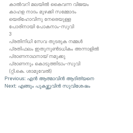
കാല്‍വറി മലയില്‍ കൈവന്ന വിജയം
കാഹള നാദം മുഴക്കി സമ്മോദം
യെരിഹോവിനു നേരെയുള്ള
പോരിനായി പോകനാം-സുവി
3
പ്രതിനിധി സേവ തുടരുക നമ്മള്‍
പ്രതിഫലം ഇതുനുണ്‍ടധികം അന്നാളില്‍
പ്രാണനാഥനായ് നമുക്കു
പ്രാണനും കൊടുത്തിടാം-സുവി
(റ്റി.കെ. ശാമുവേല്‍)
Previous:
എന്‍ ആത്മാവിന്‍ ആദിത്യനെ
Next:
എങ്ങും പുകഴ്ത്തുവിന്‍ സുവിശേഷം