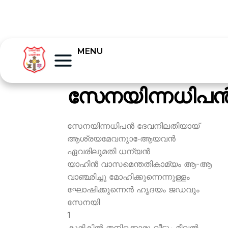
MENU
സേനയിന്നധിപന്
സേനയിന്നധിപന്‍ ദേവനിലതിയായ്
ആശ്രയമേവനുാ-േആയവന്‍
ഏവരിലുമതി ധന്യന്‍
യാഹിന്‍ വാസമെന്തതികാമ്യം ആ-ആ
വാഞ്ഛിച്ചു മോഹിക്കുന്നെന്നുള്ളം
ഘോഷിക്കുന്നെന്‍ ഹൃദയം ജഡവും
സേനയി
1
കുരികില്‍ തനിക്കൊരു വീടും മീവല്‍