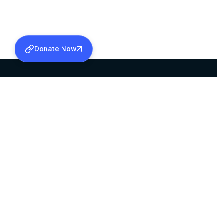
Donate Now
SABHA OFFICE
OFFICE HOURS
HEAD QUARTERS
10:00 AM TO 5:
MAR THOMA CHURCH,
EXCEPTS 4TH S
THIRUVALLA,
KERALAM, INDIA 689101