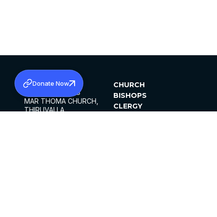
Donate Now
SABHA OFFICE
CHURCH
HEAD QUARTERS
BISHOPS
MAR THOMA CHURCH,
CLERGY
THIRUVALLA,
PARISHES
KERALAM, INDIA 689101
OFFICE HOURS
DIOCESES
10:00 AM TO 5:00 PM
ORGANISATIONS
EXCEPTS 4TH
INSTITUTIONS
SATURDAY
PUBLICATIONS
FCRA
PRIVACY POLICY
CONTACT US