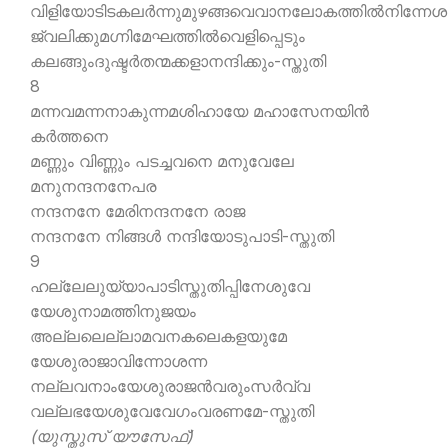
വിളിയോടിടകലര്‍ന്നുമുഴങ്ങവെവാനലോകത്തില്‍നിന്നേശ
ജ്വലിക്കുമഗ്നിമേഘത്തില്‍വെളിപ്പെടും
കലങ്ങുംദുഷ്ടര്‍തന്മക്കളാനന്ദിക്കും-സ്തുതി
8
മന്നവമന്നനാകുന്നമശിഹായേ മഹാസേനയിന്‍
കര്‍ത്തനെ
മണ്ണും വിണ്ണും പടച്ചവനെ മനുവേലേ
മനുനന്ദനനേപര
നന്ദനനേ മേരിനന്ദനനേ രാജ
നന്ദനനേ നിങ്ങള്‍ നന്ദിയോടുപാടി-സ്തുതി
9
ഹല്ലേലുയ്യാപാടിസ്തുതിപ്പിനേശുവേ
യേശുനാമത്തിനുജയം
അല്ലലെല്ലാമവനകലെകളയുമേ
യേശുരാജാവിന്നോശന്ന
നല്ലവനാംയേശുരാജന്‍വരുംസര്‍വ്വ
വല്ലഭയേശുവേവേഗംവരണമേ-സ്തുതി
(യുസ്തുസ് യൗസേഫ്)