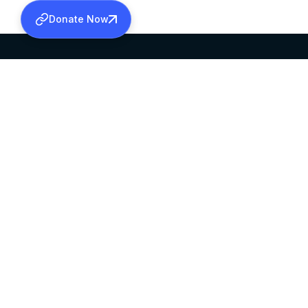
Donate Now
SABHA OFFICE
OFFICE HOURS
HEAD QUARTERS
10:00 AM TO 5:
MAR THOMA CHURCH,
EXCEPTS 4TH S
THIRUVALLA,
KERALAM, INDIA 689101
©2026 MALANKARA MAR THOMA SYRIAN C
ALL RIGHTS RESERVED.