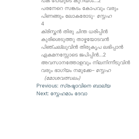
പക പേയുടെ കുറിയാം…2
പരനേറെ സങ്കടം കോപവും വരും
പിണങ്ങും ലോകരോടു-
സ്നേഹ
4
ക്രിസ്തന്‍ തിരു ചിന്ത ധരിപ്പിന്‍
കുരിശെടുത്തു താഴ്മയോടവന്‍
പിഞ്ചല്ലുവിന്‍ തിരുകൃപ ലഭിപ്പാന്‍
ഏകമനസ്സോടെ ജപിപ്പിന്‍…2
അവസാനത്തോളവും നിലനിന്നീടുവിന്‍
വരും ഭാഗ്യം നമുക്കേ
– സ്നേഹ
(മോശവത്സലം)
Previous:
സ്രഷ്ടാവിനെ ബാല്യ
Next:
സ്നേഹമാം ദേവാ