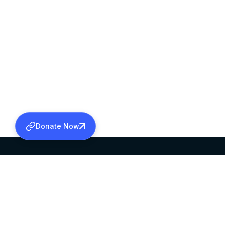
Donate Now
SABHA OFFICE
OFFICE HOURS
HEAD QUARTERS
10:00 AM TO 5:
MAR THOMA CHURCH,
EXCEPTS 4TH S
THIRUVALLA,