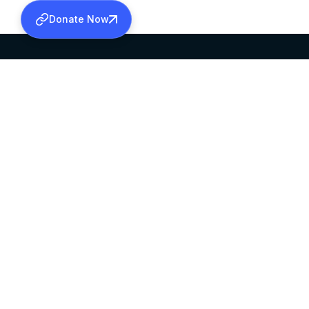
Donate Now
SABHA OFFICE
OFFICE HOURS
HEAD QUARTERS
10:00 AM TO 5:
MAR THOMA CHURCH,
EXCEPTS 4TH S
THIRUVALLA,
KERALAM, INDIA 689101
©2026 MALANKARA MAR THOMA SYRIAN C
ALL RIGHTS RESERVED.