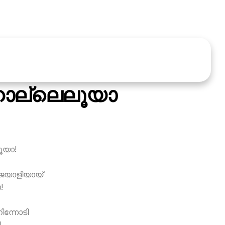
ാല്ലെലൂയാ
ൂയാ!
 ജയാളിയായ്
!
ിന്നോടി
!