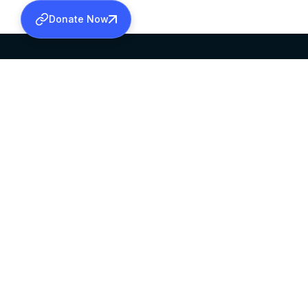
Donate Now
SABHA OFFICE
OFFICE HOURS
HEAD QUARTERS
10:00 AM TO 5:
MAR THOMA CHURCH,
EXCEPTS 4TH S
THIRUVALLA,
KERALAM, INDIA 689101
©2026 MALANKARA MAR THOMA SYRIAN C
ALL RIGHTS RESERVED.