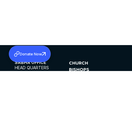
Donate Now
SABHA OFFICE
CHURCH
HEAD QUARTERS
BISHOPS
MAR THOMA CHURCH,
CLERGY
THIRUVALLA,
PARISHES
KERALAM, INDIA 689101
OFFICE HOURS
DIOCESES
10:00 AM TO 5:00 PM
ORGANISATIONS
EXCEPTS 4TH
INSTITUTIONS
SATURDAY
PUBLICATIONS
FCRA
PRIVACY POLICY
CONTACT US