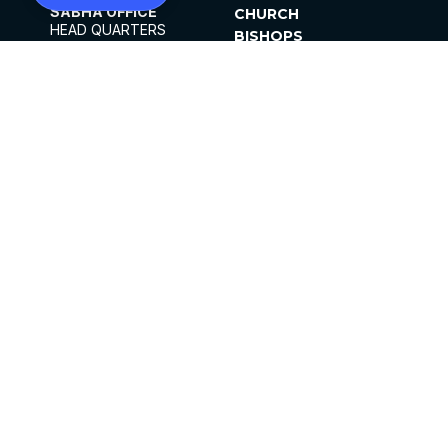
SABHA OFFICE
CHURCH
HEAD QUARTERS
BISHOPS
MAR THOMA CHURCH,
CLERGY
THIRUVALLA,
PARISHES
KERALAM, INDIA 689101
OFFICE HOURS
DIOCESES
10:00 AM TO 5:00 PM
ORGANISATIONS
EXCEPTS 4TH
INSTITUTIONS
SATURDAY
PUBLICATIONS
FCRA
PRIVACY POLICY
CONTACT US
©2026 MALANKARA MAR THOMA SYRIAN
CHURCH
ALL RIGHTS RESERVED.
FACEBOOK
INSTAGRAM