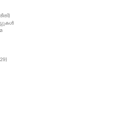
ീതി)
സുകള്‍
േ
29)