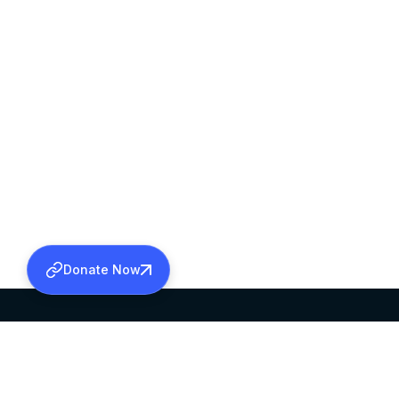
Donate Now
SABHA OFFICE
OFFICE HOURS
HEAD QUARTERS
10:00 AM TO 5: