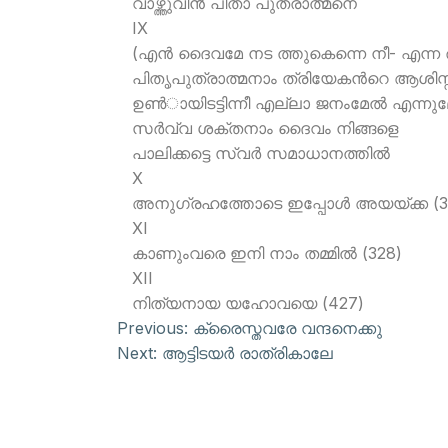
വാഴ്ത്തുവിന്‍ പിതാ പുത്രാത്മനെ
IX
(എന്‍ ദൈവമേ നട ത്തുകെന്നെ നീ- എന്ന ര
പിതൃപുത്രാത്മനാം ത്രിയേകന്‍റെ ആശിസ്
ഉണ്‍ായിടട്ടിന്നീ എല്ലാ ജനംമേല്‍ എന്നുമ
സര്‍വ്വ ശക്തനാം ദൈവം നിങ്ങളെ
പാലിക്കട്ടെ സ്വര്‍ സമാധാനത്തില്‍
X
അനുഗ്രഹത്തോടെ ഇപ്പോള്‍ അയയ്ക്ക (3
XI
കാണുംവരെ ഇനി നാം തമ്മില്‍ (328)
XII
നിത്യനായ യഹോവയെ (427)
Previous:
ക്രൈസ്തവരേ വന്ദനെക്കു
Next:
ആട്ടിടയര്‍ രാത്രികാലേ