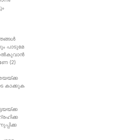
ും
ങ്ങള്‍
നും പാടുമേ
‍കുവാന്‍
ണേ (2)
യയ്ക്ക
െ കാക്കുക
ടയയ്ക്ക
്രഹിക്ക
പ്പിക്ക