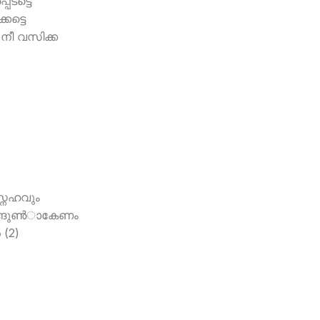
െടട്ടെ
കട്ടെ
‍ നീ വസിക്ക
്നേഹവും
ങ്ങുണ്‍ാകേണം
(2)