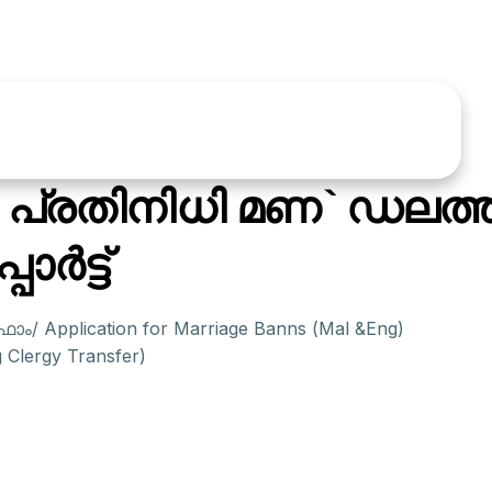
 പ്രതിനിധി മണ`ഡലത്തി
ര്‍ട്ട്
ം/ Application for Marriage Banns (Mal &Eng)
Clergy Transfer)