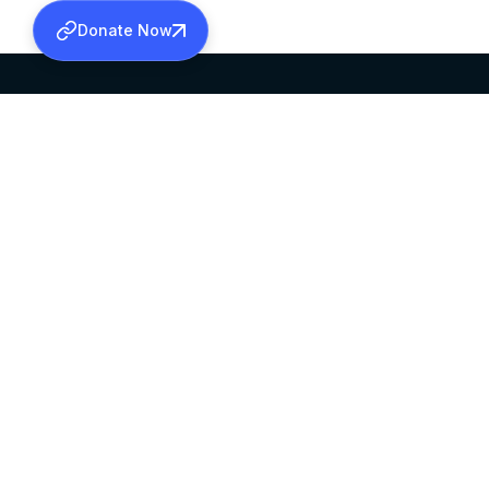
Donate Now
SABHA OFFICE
OFFICE HOURS
HEAD QUARTERS
10:00 AM TO 5:
MAR THOMA CHURCH,
EXCEPTS 4TH S
THIRUVALLA,
KERALAM, INDIA 689101
©2026 MALANKARA MAR THOMA SYRIAN C
ALL RIGHTS RESERVED.