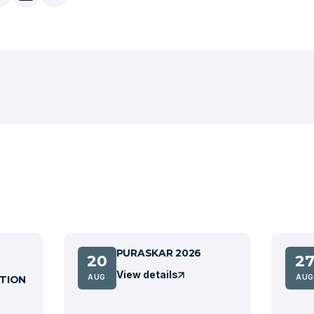
PURASKAR 2026
20
2
View details
AUG
AUG
TION