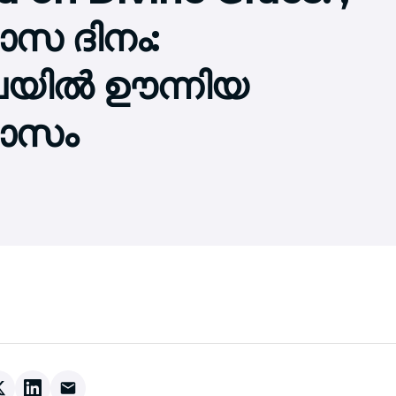
ാസ ദിനം:
ില്‍ ഊന്നിയ
യാസം