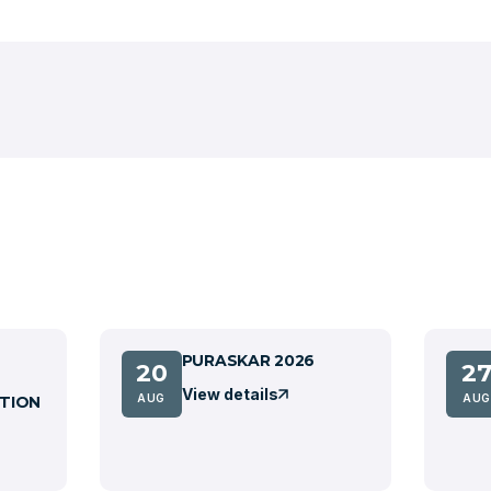
PURASKAR 2026
20
2
View details
AUG
AUG
TION