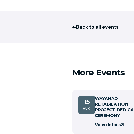
Back to all events
More Events
WAYANAD
15
REHABILATION
AUG
PROJECT DEDICA
CEREMONY
View details