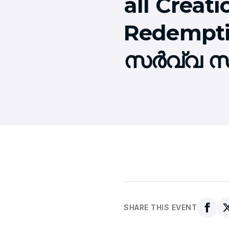
all Creati
Redemption
സര്‍വ്വ സൃ
SHARE THIS EVENT