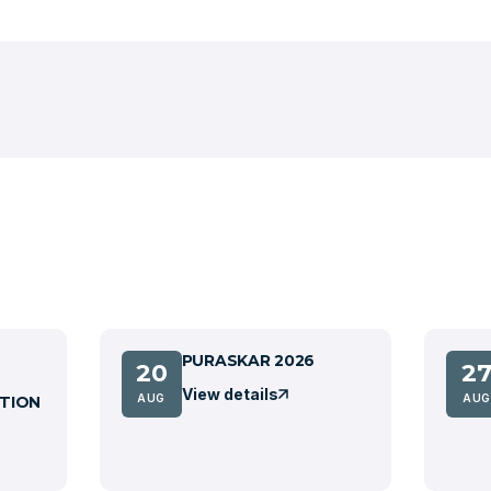
PURASKAR 2026
20
2
View details
AUG
AUG
TION