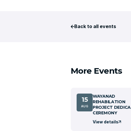
Back to all events
More Events
WAYANAD
15
REHABILATION
AUG
PROJECT DEDICA
CEREMONY
View details