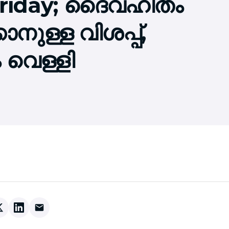
 Friday; ദൈവഹിതം
കാനുള്ള വിശപ്പ്,
 വെള്ളി