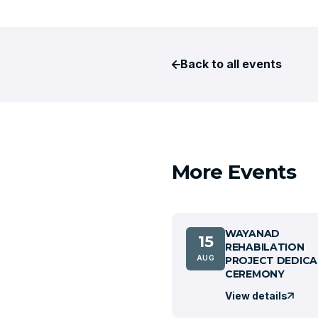
Back to all events
More Events
WAYANAD
15
REHABILATION
AUG
PROJECT DEDICA
CEREMONY
View details