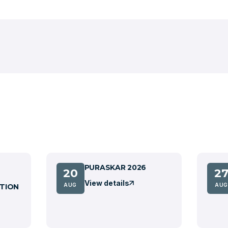
PURASKAR 2026
20
2
View details
AUG
AUG
TION