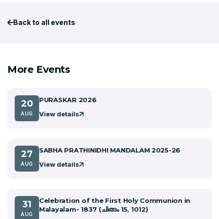
Back to all events
More Events
PURASKAR 2026
20
View details
AUG
SABHA PRATHINIDHI MANDALAM 2025-26
27
View details
AUG
Celebration of the First Holy Communion in
31
Malayalam- 1837 (ചിങ്ങം 15, 1012)
AUG