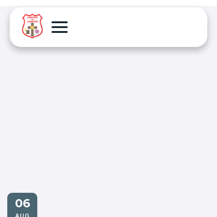
06
AUG