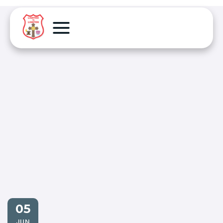
05
JUN