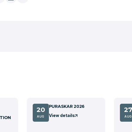
PURASKAR 2026
20
2
View details
AUG
AUG
TION