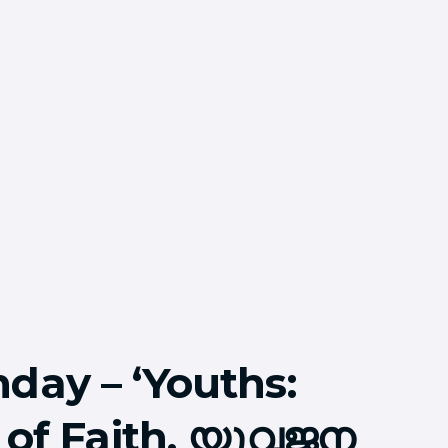
day – ‘Youths:
s of Faith, യുവജന