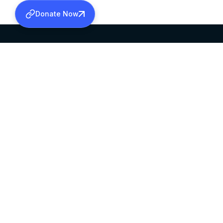
Donate Now
SABHA OFFICE
OFFICE HOURS
HEAD QUARTERS
10:00 AM TO 5:
MAR THOMA CHURCH,
EXCEPTS 4TH S
THIRUVALLA,
KERALAM, INDIA 689101
©2026 MALANKARA MAR THOMA SYRIAN C
ALL RIGHTS RESERVED.