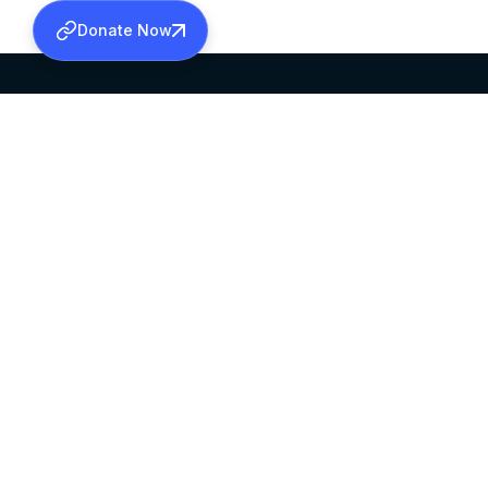
Donate Now
SABHA OFFICE
OFFICE HOURS
HEAD QUARTERS
10:00 AM TO 5:
MAR THOMA CHURCH,
EXCEPTS 4TH S
THIRUVALLA,
KERALAM, INDIA 689101
©2026 MALANKARA MAR THOMA SYRIAN C
ALL RIGHTS RESERVED.