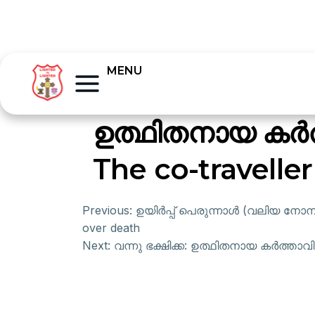
MENU
ഉത്ഥിതനായ കർത
The co-traveller
Previous:
ഉയിർപ്പ് പെരുന്നാൾ (വലിയ നോമ്പ
over death
Next:
വന്നു ഭക്ഷിക്ക: ഉത്ഥിതനായ കർത്താവിന