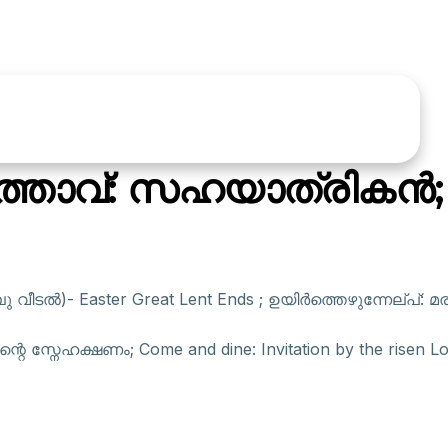
്താവ്: സഹയാത്രികൻ; R
ു വീടൽ)- Easter Great Lent Ends ; ഉയിർത്തെഴുന്നേല്പ്: മര
്റെ സ്നേഹക്ഷണം; Come and dine: Invitation by the risen L