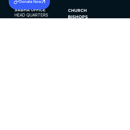
Donate Now
SABHA OFFICE
CHURCH
HEAD QUARTERS
BISHOPS
MAR THOMA CHURCH,
CLERGY
THIRUVALLA,
PARISHES
KERALAM, INDIA 689101
OFFICE HOURS
DIOCESES
10:00 AM TO 5:00 PM
ORGANISATIONS
EXCEPTS 4TH
INSTITUTIONS
SATURDAY
PUBLICATIONS
FCRA
PRIVACY POLICY
CONTACT US
©2026 MALANKARA MAR THOMA SYRIAN
CHURCH
ALL RIGHTS RESERVED.
FACEBOOK