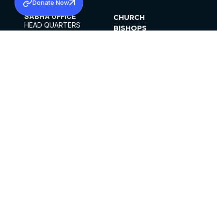
Donate Now
SABHA OFFICE
CHURCH
HEAD QUARTERS
BISHOPS
MAR THOMA CHURCH,
CLERGY
THIRUVALLA,
PARISHES
KERALAM, INDIA 689101
OFFICE HOURS
DIOCESES
10:00 AM TO 5:00 PM
ORGANISATIONS
EXCEPTS 4TH
INSTITUTIONS
SATURDAY
PUBLICATIONS
FCRA
PRIVACY POLICY
CONTACT US
©2026 MALANKARA MAR THOMA SYRIAN
CHURCH
ALL RIGHTS RESERVED.
FACEBOOK