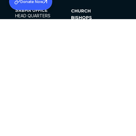
Donate Now
SABHA OFFICE
CHURCH
HEAD QUARTERS
BISHOPS
MAR THOMA CHURCH,
CLERGY
THIRUVALLA,
PARISHES
KERALAM, INDIA 689101
OFFICE HOURS
DIOCESES
10:00 AM TO 5:00 PM
ORGANISATIONS
EXCEPTS 4TH
INSTITUTIONS
SATURDAY
PUBLICATIONS
FCRA
PRIVACY POLICY
CONTACT US
©2026 MALANKARA MAR THOMA SYRIAN
CHURCH
ALL RIGHTS RESERVED.
FACEBOOK