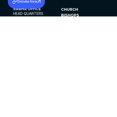
Donate Now
SABHA OFFICE
CHURCH
HEAD QUARTERS
BISHOPS
MAR THOMA CHURCH,
CLERGY
THIRUVALLA,
PARISHES
KERALAM, INDIA 689101
OFFICE HOURS
DIOCESES
10:00 AM TO 5:00 PM
ORGANISATIONS
EXCEPT 4TH
INSTITUTIONS
SATURDAY
PUBLICATIONS
FCRA
PRIVACY POLICY
CONTACT US
©2026 MALANKARA MAR THOMA SYRIAN
CHURCH
ALL RIGHTS RESERVED.
FACEBOOK