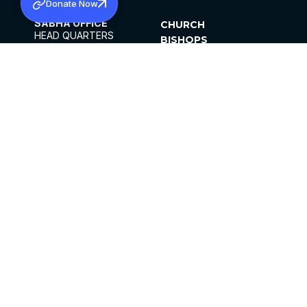
Donate Now
SABHA OFFICE
CHURCH
HEAD QUARTERS
BISHOPS
MAR THOMA CHURCH,
CLERGY
THIRUVALLA,
PARISHES
KERALAM, INDIA 689101
OFFICE HOURS
DIOCESES
10:00 AM TO 5:00 PM
ORGANISATIONS
EXCEPTS 4TH
INSTITUTIONS
SATURDAY
PUBLICATIONS
FCRA
PRIVACY POLICY
CONTACT US
©2026 MALANKARA MAR THOMA SYRIAN
CHURCH
ALL RIGHTS RESERVED.
FACEBOOK