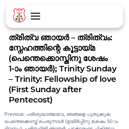
ത്രിത്വ ഞായർ – ത്രിത്വം:
സ്നേഹത്തിന്റെ കൂട്ടായ്മ
(പെന്തെക്കൊസ്തിനു ശേഷം
1-ാം ഞായർ); Trinity Sunday
– Trinity: Fellowship of love
(First Sunday after
Pentecost)
Previous:
പരിശുദ്ധാത്മാവേ, ഞങ്ങളെ പുതുക്കുക:
പെന്തെക്കൊസ്ത് പെരുന്നാൾ (ഉയിർപ്പിനു ശേഷം 50-ാം
ദിവസം); പരിസ്ഥിതി ഞായർ; പട്ടക്കാരുടെ ചികിത്സാ