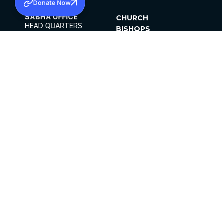
Donate Now
SABHA OFFICE
CHURCH
HEAD QUARTERS
BISHOPS
MAR THOMA CHURCH,
CLERGY
THIRUVALLA,
PARISHES
KERALAM, INDIA 689101
OFFICE HOURS
DIOCESES
10:00 AM TO 5:00 PM
ORGANISATIONS
EXCEPTS 4TH
INSTITUTIONS
SATURDAY
PUBLICATIONS
FCRA
PRIVACY POLICY
CONTACT US
©2026 MALANKARA MAR THOMA SYRIAN
CHURCH
ALL RIGHTS RESERVED.
FACEBOOK