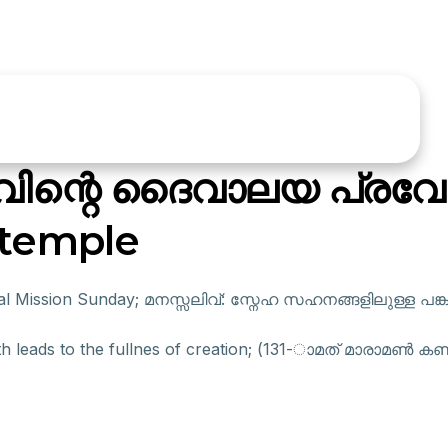
വിന്റെ ദൈവാലയ പ്രവേശ
 temple
ission Sunday; മനസ്സലിവ്: സ്നേഹ സഹനങ്ങളിലുള്ള പങ്കു
h leads to the fullnes of creation; (131-ാമത് മാരാമൺ