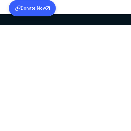
Donate Now
SABHA OFFICE
OFFICE HOURS
HEAD QUARTERS
10:00 AM TO 5:
MAR THOMA CHURCH,
EXCEPTS 4TH S
THIRUVALLA,
KERALAM, INDIA 689101
©2026 MALANKARA MAR THOMA SYRIAN C
ALL RIGHTS RESERVED.